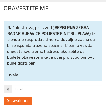
OBAVESTITE ME
Nažalost, ovaj proizvod (
BEYBI PN5 ZEBRA
RADNE RUKAVICE POLIESTER NITRIL PLAVA
) je
trenutno rasprodat ili nema dovoljno zaliha da
bi se ispunila tražena količina. Molimo vas da
unesete svoju email adresu ako želite da
budete obavešteni kada ovaj proizvod ponovo
bude dostupan.
Hvala!
Email
@
Obavestite me