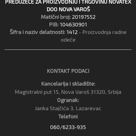
PREDUZEĆE ZA PROIZVODNJU I TRGOVINU NOVATEX
DOO NOVA VAROŠ
Matični broj:
20197552
PIB:
104630901
Šifra i naziv delatnosti:
1412
- Proizvodnja radne
odeće
KONTAKT PODACI
Kancelarija i skladište:
Magistralni put 15, Nova Varoš 31320, Srbija
Ogranak:
Janka Stajčića 3, Lazarevac
Telefoni
060/6233-935