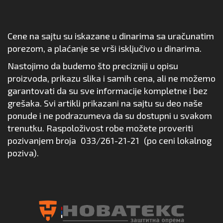
Cene na sajtu su iskazane u dinarima sa uračunatim
porezom, a plaćanje se vrši isključivo u dinarima.
Nastojimo da budemo što precizniji u opisu
proizvoda, prikazu slika i samih cena, ali ne možemo
garantovati da su sve informacije kompletne i bez
grešaka. Svi artikli prikazani na sajtu su deo naše
ponude i ne podrazumeva da su dostupni u svakom
trenutku. Raspoloživost robe možete proveriti
pozivanjem broja
033/261-21-21
(po ceni lokalnog
poziva).