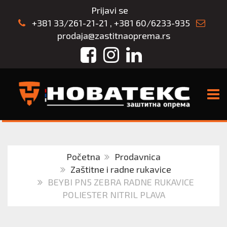
Prijavi se
+381 33/261-21-21
,
+381 60/6233-935
prodaja@zastitnaoprema.rs
Facebook
Instagram
LinkedIn
TOGG
Početna
Prodavnica
Zaštitne i radne rukavice
BEYBI PN5 ZEBRA RADNE RUKAVICE
POLIESTER NITRIL PLAVA