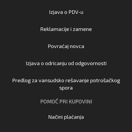
Izjava o PDV-u
Reklamacije i zamene
Povraćaj novca
Izjava o odricanju od odgovornosti
Predlog za vansudsko rešavanje potrošačkog
spora
POMOĆ PRI KUPOVINI
Načini plaćanja