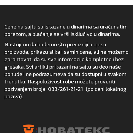
Cene na sajtu su iskazane u dinarima sa uračunatim
porezom, a plaćanje se vrši isključivo u dinarima.
Nastojimo da budemo što precizniji u opisu
proizvoda, prikazu slika i samih cena, ali ne možemo
garantovati da su sve informacije kompletne i bez
grešaka. Svi artikli prikazani na sajtu su deo naše
ponude i ne podrazumeva da su dostupni u svakom
trenutku. Raspoloživost robe možete proveriti
pozivanjem broja
033/261-21-21
(po ceni lokalnog
poziva).