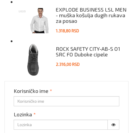
EXPLODE BUSINESS LSL MEN
- muška košulja dugih rukava
za posao
1.318,80 RSD
ROCK SAFETY CITY-AB-S O1
SRC FO Duboke cipele
2.316,00 RSD
Korisničko ime
*
Lozinka
*
Prikaži lo