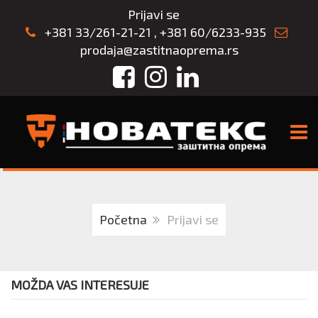
Prijavi se
+381 33/261-21-21
,
+381 60/6233-935
prodaja@zastitnaoprema.rs
Facebook
Instagram
LinkedIn
TOGG
Početna
Prijavi se
MOŽDA VAS INTERESUJE