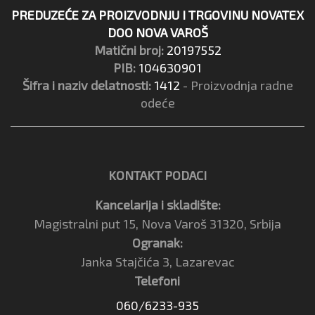
PREDUZEĆE ZA PROIZVODNJU I TRGOVINU NOVATEX
DOO NOVA VAROŠ
Matični broj:
20197552
PIB:
104630901
Šifra i naziv delatnosti:
1412
- Proizvodnja radne
odeće
KONTAKT PODACI
Kancelarija i skladište:
Magistralni put 15, Nova Varoš 31320, Srbija
Ogranak:
Janka Stajčića 3, Lazarevac
Telefoni
060/6233-935