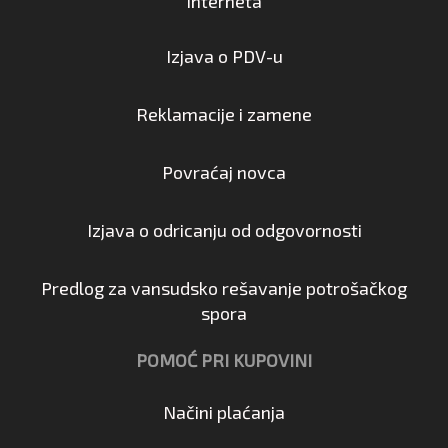
interneta
Izjava o PDV-u
Reklamacije i zamene
Povraćaj novca
Izjava o odricanju od odgovornosti
Predlog za vansudsko rešavanje potrošačkog
spora
POMOĆ PRI KUPOVINI
Načini plaćanja