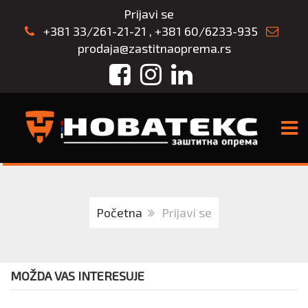
Prijavi se
+381 33/261-21-21
,
+381 60/6233-935
prodaja@zastitnaoprema.rs
Facebook
Instagram
LinkedIn
TOGG
Početna
Prijavi se
MOŽDA VAS INTERESUJE