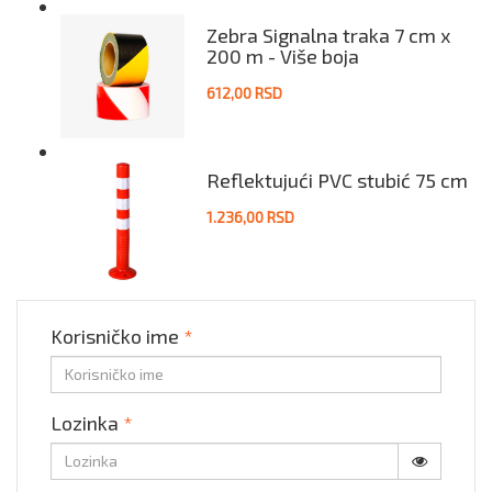
Zebra Signalna traka 7 cm x
200 m - Više boja
612,00 RSD
Reflektujući PVC stubić 75 cm
1.236,00 RSD
Korisničko ime
*
Lozinka
*
Prikaži lo