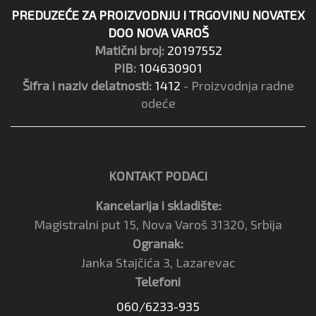
PREDUZEĆE ZA PROIZVODNJU I TRGOVINU NOVATEX
DOO NOVA VAROŠ
Matični broj:
20197552
PIB:
104630901
Šifra i naziv delatnosti:
1412
- Proizvodnja radne
odeće
KONTAKT PODACI
Kancelarija i skladište:
Magistralni put 15, Nova Varoš 31320, Srbija
Ogranak:
Janka Stajčića 3, Lazarevac
Telefoni
060/6233-935