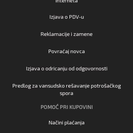
interneta
Izjava o PDV-u
Reklamacije i zamene
Povraćaj novca
Izjava o odricanju od odgovornosti
Predlog za vansudsko rešavanje potrošačkog
spora
POMOĆ PRI KUPOVINI
Načini plaćanja