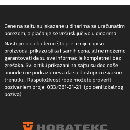
Cene na sajtu su iskazane u dinarima sa uračunatim
porezom, a plaćanje se vrši isključivo u dinarima.
Nastojimo da budemo što precizniji u opisu
proizvoda, prikazu slika i samih cena, ali ne možemo
garantovati da su sve informacije kompletne i bez
grešaka. Svi artikli prikazani na sajtu su deo naše
ponude i ne podrazumeva da su dostupni u svakom
trenutku. Raspoloživost robe možete proveriti
pozivanjem broja
033/261-21-21
(po ceni lokalnog
poziva).